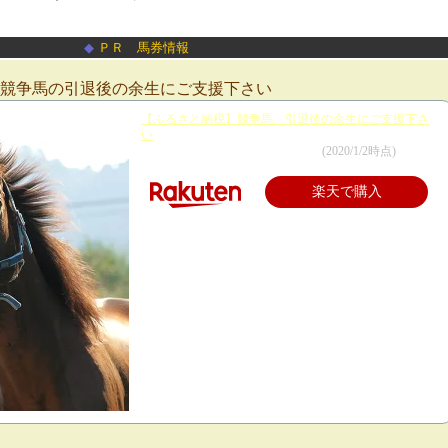
◆
ＰＲ 馬券情報
競争馬の引退後の余生にご支援下さい
【ふるさと納税】競争馬 引退後の余生にご支援下さ
い
価格：20000円（税込、送料無料)
(2020/1/2時点)
楽天で購入